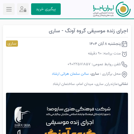
پیگیری خرید
اجرای زنده موسیقی گروه آونگ - ساری
ساری
پنجشنبه 8 آبان 1404
مدت برنامه: 90 دقیقه
تلفن روابط عمومی: 09022571857
محل برگزاری :
ساری
،
سالن سلمان هراتی ارشاد
نشانی:
مازندران, ساری، میدان امام، ساختمان ارشاد