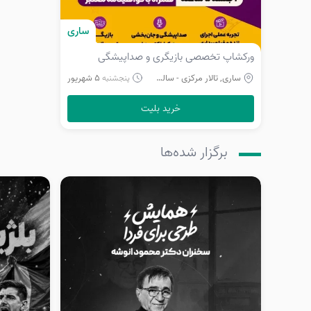
ساری
ورکشاپ تخصصی بازیگری و صداپیشگی
ساری, تالار مرکزی - سالن شماره دو
5 شهریور
پنجشنبه
خرید بلیت
برگزار شده‌ها