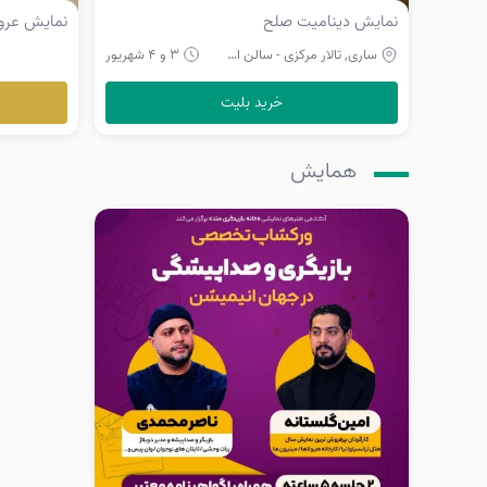
نمایش دینامیت صلح
نمایش عرو
ساری, تالار مرکزی - سالن اصلی
3 و 4 شهریور
خرید بلیت
همایش