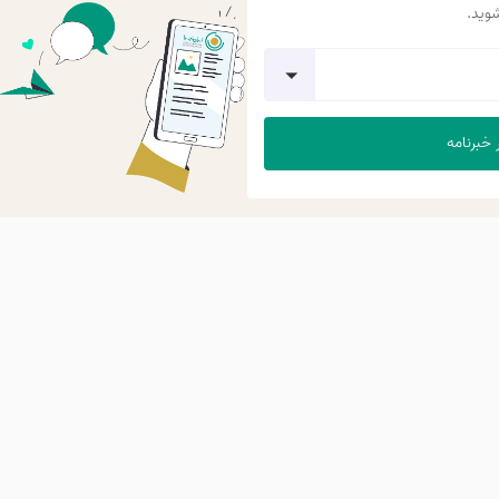
شوید.
ه