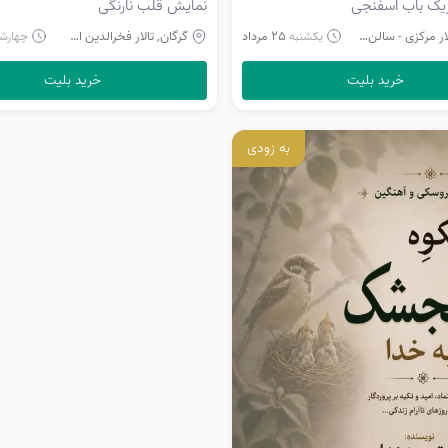
یک باب اسفنجی
نمایش قلب نارنگی
 مرکزی - سالن اصلی
25 مرداد
گرگان, تالار فخرالدین اسعد گرگانی - سالن اصلی
یکشنبه
چهارشن
خرید بلیت
خرید بلیت
به زودی