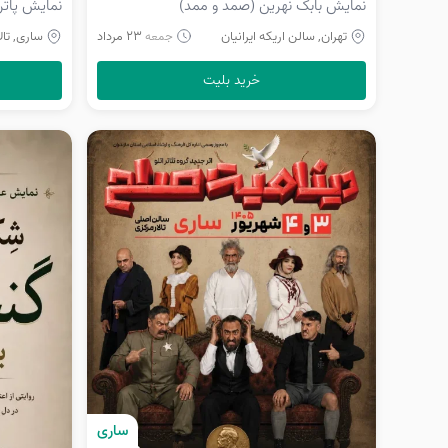
نمایش بابک نهرین (صمد و ممد)
نمایش پاتر
تهران, سالن اریکه ایرانیان
23 مرداد
ساری, تالار
جمعه
خرید بلیت
ساری