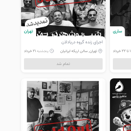
ساری
تهران
اجرای زنده گروه دریادلان
تهران, سالن اریکه ایرانیان
21 خرداد
پنجشنبه
تمام شد