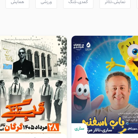
نمایش،تئاتر
کمدی،جُنگ
ورزشی
همایش
ساری