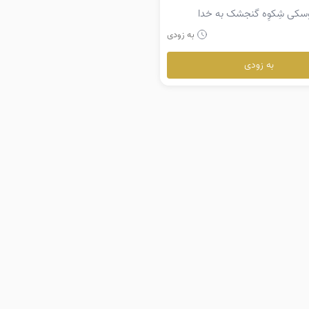
سکی شِکوِه گنجشک به خدا
به زودی
به زودی