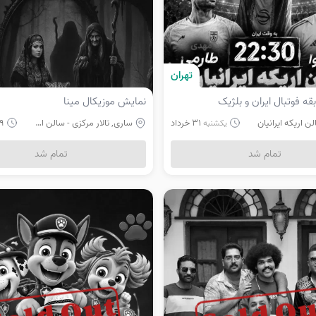
تهران
 فوتبال ایران و بلژیک
نمایش موزیکال مینا
ن اریکه ایرانیان
31 خرداد
ساری, تالار مرکزی - سالن اصلی
19 تا 22 خرداد
یکشنبه
تمام شد
تمام شد