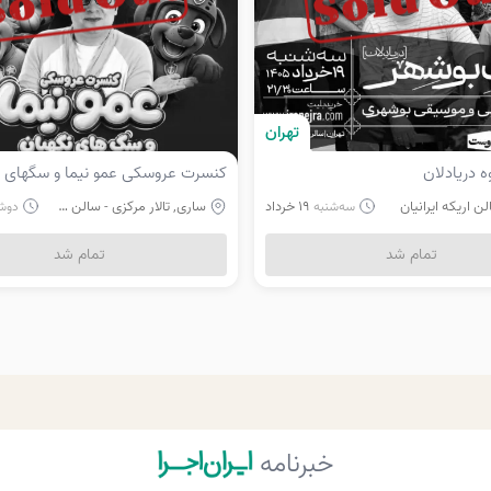
تهران
 دریادلان
کنسرت عروسکی عمو نیما و سگهای ن
ن اریکه ایرانیان
19 خرداد
ساری, تالار مرکزی - سالن اصلی
سه‌
شنبه
دوش
تمام شد
تمام شد
خبرنامه