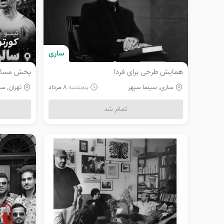
ساری
همایش طرحی برای فردا
پخش مسابقه
ساری, سینما سپهر
8 مرداد
تهران, سال
پنجشنبه
تمام شد