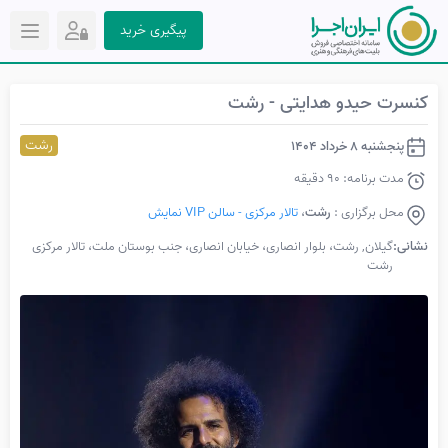
پیگیری خرید
کنسرت حیدو هدایتی - رشت
رشت
پنجشنبه 8 خرداد 1404
مدت برنامه: 90 دقیقه
محل برگزاری :
رشت
،
تالار مرکزی - سالن VIP نمایش
نشانی:
گیلان, رشت، بلوار انصاری، خیابان انصاری، جنب بوستان ملت، تالار مرکزی
رشت