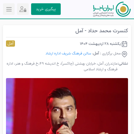
پیگیری خرید
کنسرت محمد حداد - آمل
آمل
یکشنبه 28 اردیبهشت 1404
محل برگزاری :
آمل
،
سالن فرهنگ شریف اداره ارشاد
نشانی:
مازندران, آمل، خیابان بهشتی (چاکسر)، خ اندیشه 49،خ فرهنگ و هنر، اداره
فرهنگ و ارشاد اسلامی