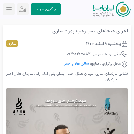
پیگیری خرید
اجرای صحنه‌ای امیر رجب پور - ساری
ساری
پنجشنبه 9 اسفند 1403
تلفن روابط عمومی: 09396265553
محل برگزاری :
ساری
،
سالن هلال احمر
نشانی:
مازندران, ساری، میدان هلال احمر، ابتدای بلوار امام رضا، سازمان هلال احمر
مازندران