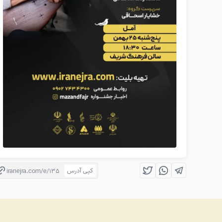
کپی آدرس
iranejra.com/e/135