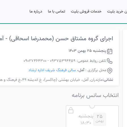
ن خرید بلیت
خدمات فروش بلیت
تماس با ما
درباره ما
اجرای گروه مشتاق حسن (محمدرضا اسحاقی) - آم
پنجشنبه 25 بهمن 1403
تلفن روابط عمومی: 09375394459 - 09027464300
محل برگزاری :
آمل،
سالن فرهنگ شریف اداره ارشاد
نشانی:
مازندران, آمل، خیابان بهشتی (چاکسر)، خ اندیشه 49،خ فرهنگ و هنر، اداره فرهنگ و ارشاد اسلامی
انتخاب سانس برنامه
پنجشنبه
25
بهمن
18:30