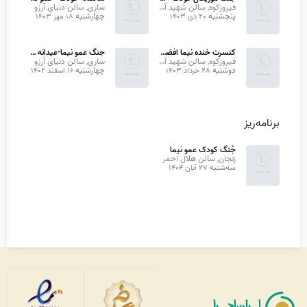
فیروزکوه, سالن شهید آوینی دانشگاه آزاد
ساری, سالن دنیای آرزو
پنجشنبه
چهارشنبه
20 دی 1403
18 مهر 1403
کنسرت خنده نیما افضلی
جنگ عمو نیما-عیدانه کودک و خانواده
فیروزکوه, سالن شهید آوینی دانشگاه آزاد
ساری, سالن دنیای آرزو
دوشنبه
چهارشنبه
28 خرداد 1403
16 اسفند 1402
برنامه‌ریز
جُنگ کودک عمو نیما
زنجان, سالن هلال احمر
سه‌
شنبه
27 آبان 1404