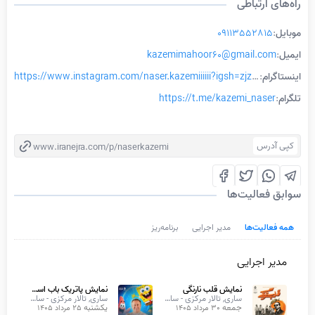
راه‌های ارتباطی
موبایل
:
09113552815
ایمیل
:
kazemimahoor60@gmail.com
اینستاگرام
:
https://www.instagram.com/naser.kazemiiiiii?igsh=zjzranj2c244cjft
تلگرام
:
https://t.me/kazemi_naser
کپی آدرس
www.iranejra.com/p/naserkazemi
سوابق فعالیت‌ها
همه فعالیت‌ها
مدیر اجرایی
برنامه‌ریز
مدیر اجرایی
نمایش قلب نارنگی
نمایش پاتریک باب اسفنجی
ساری, تالار مرکزی - سالن اصلی
ساری, تالار مرکزی - سالن اصلی
جمعه
یکشنبه
30 مرداد 1405
25 مرداد 1405