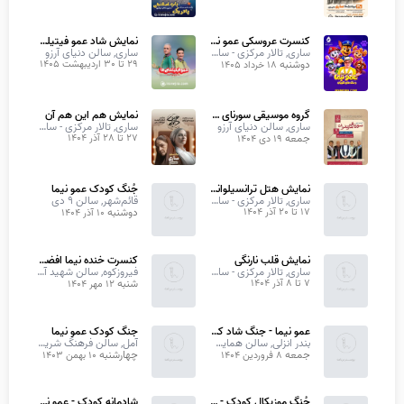
کنسرت عروسکی عمو نیما و سگهای نگهبان
نمایش شاد عمو فیتیله‌ای ها
ساری, تالار مرکزی - سالن اصلی
ساری, سالن دنیای آرزو
دوشنبه
29 تا 30 اردیبهشت 1405
18 خرداد 1405
گروه موسیقی سورنای مازندران
نمایش هم این هم آن
ساری, سالن دنیای آرزو
ساری, تالار مرکزی - سالن اصلی
جمعه
27 تا 28 آذر 1404
19 دی 1404
نمایش هتل ترانسیلوانیا (شعبه در ایران)
جُنگ کودک عمو نیما
ساری, تالار مرکزی - سالن اصلی
قائم‌شهر, سالن 9 دی
17 تا 20 آذر 1404
دوشنبه
10 آذر 1404
نمایش قلب نارنگی
کنسرت خنده نیما افضلی
ساری, تالار مرکزی - سالن اصلی
فیروزکوه, سالن شهید آوینی دانشگاه آزاد
7 تا 8 آذر 1404
شنبه
12 مهر 1404
عمو نیما - جنگ شاد کودک و خانواده
جنگ کودک عمو نیما
بندر انزلی, سالن همایشهای منطقه آزاد انزلی
آمل, سالن فرهنگ شریف اداره ارشاد
جمعه
چهارشنبه
8 فروردین 1404
10 بهمن 1403
جُنگ موزیکال کودک - عمو نیما
شادمانه کودک - عمو نیما