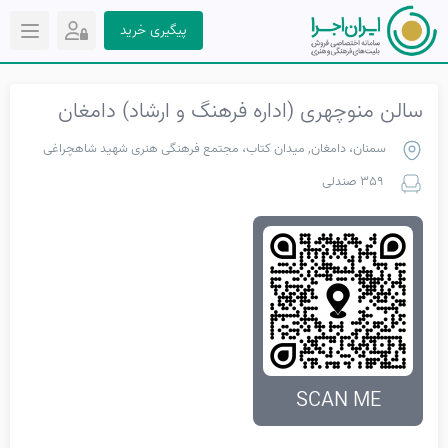
پیگیری خرید
سالن منوچهری (اداره فرهنگ و ارشاد) دامغان
سمنان، دامغان, میدان کتاب، مجتمع فرهنگی هنری شهید شاهچراغی
359 صندلی
SCAN ME