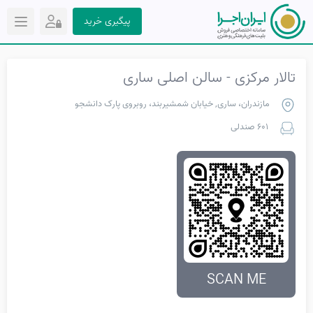
پیگیری خرید
تالار مرکزی - سالن اصلی ساری
مازندران، ساری, خیابان شمشیربند، روبروی پارک دانشجو
601 صندلی
SCAN ME