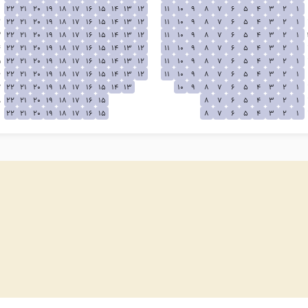
22
21
20
19
18
17
16
15
14
13
12
11
10
9
8
7
6
5
4
3
2
1
2
22
21
20
19
18
17
16
15
14
13
12
11
10
9
8
7
6
5
4
3
2
1
3
22
21
20
19
18
17
16
15
14
13
12
11
10
9
8
7
6
5
4
3
2
1
4
22
21
20
19
18
17
16
15
14
13
12
11
10
9
8
7
6
5
4
3
2
1
5
22
21
20
19
18
17
16
15
14
13
12
11
10
9
8
7
6
5
4
3
2
1
6
22
21
20
19
18
17
16
15
14
13
12
11
10
9
8
7
6
5
4
3
2
1
7
22
21
20
19
18
17
16
15
14
13
10
9
8
7
6
5
4
3
2
1
8
22
21
20
19
18
17
16
15
8
7
6
5
4
3
2
1
9
22
21
20
19
18
17
16
15
8
7
6
5
4
3
2
1