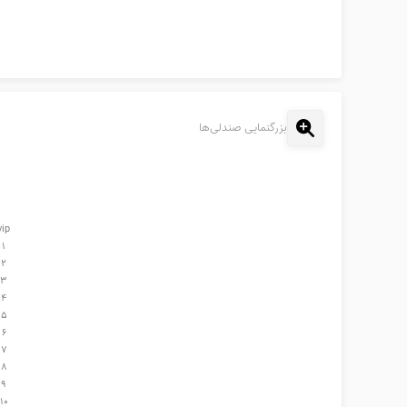
بزرگنمایی صندلی‌ها
vip
1
2
3
4
5
6
7
8
9
10