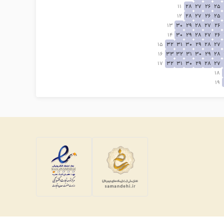
11
28
27
26
25
12
28
27
26
25
13
30
29
28
27
26
14
30
29
28
27
26
15
32
31
30
29
28
27
16
33
32
31
30
29
28
17
32
31
30
29
28
27
18
19