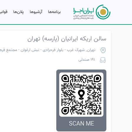
برنامه‌ها
آرشیو‌ها
پلان‌ها
قوانی
سالن اریکه ایرانیان (پارسه) تهران
تهران, شهرک غرب - بلوار فرحزادی - نبش ارغوان - مجتمع فرهن
191 صندلی
SCAN ME